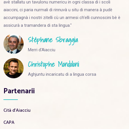
avè stallatu un tavulonu numericu in ogni classa di i scoli
aiaccini, ci paria nurmali di rinnuvà u situ di manera à pudè
accumpagnà i nostri zitelli cù un armesi ch’elli cunnoscini bè è
assicurà a tramandera di sta lingua."
Stéphane Sbraggia
Merri d'Aiacciu
Christophe Mondoloni
Aghjuntu incaricatu di a lingua corsa
Partenarii
Cità d'Aiacciu
CAPA