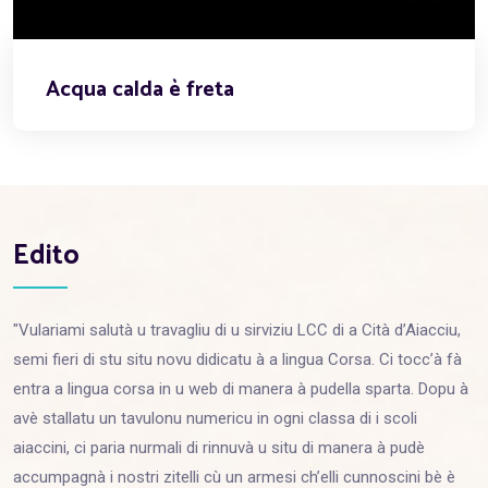
Acqua calda è freta
Edito
"Vulariami salutà u travagliu di u sirviziu LCC di a Cità d’Aiacciu,
semi fieri di stu situ novu didicatu à a lingua Corsa. Ci tocc’à fà
entra a lingua corsa in u web di manera à pudella sparta. Dopu à
avè stallatu un tavulonu numericu in ogni classa di i scoli
aiaccini, ci paria nurmali di rinnuvà u situ di manera à pudè
accumpagnà i nostri zitelli cù un armesi ch’elli cunnoscini bè è