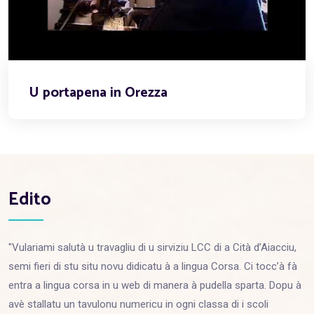
U portapena in Orezza
Edito
"Vulariami salutà u travagliu di u sirviziu LCC di a Cità d’Aiacciu,
semi fieri di stu situ novu didicatu à a lingua Corsa. Ci tocc’à fà
entra a lingua corsa in u web di manera à pudella sparta. Dopu à
avè stallatu un tavulonu numericu in ogni classa di i scoli